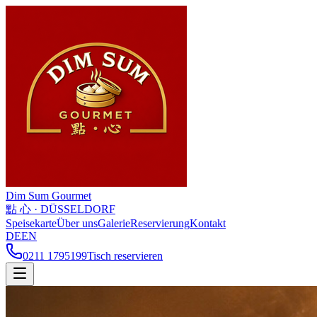
Dim Sum
Gourmet
點 心 · DÜSSELDORF
Speisekarte
Über uns
Galerie
Reservierung
Kontakt
DE
EN
0211 1795199
Tisch reservieren